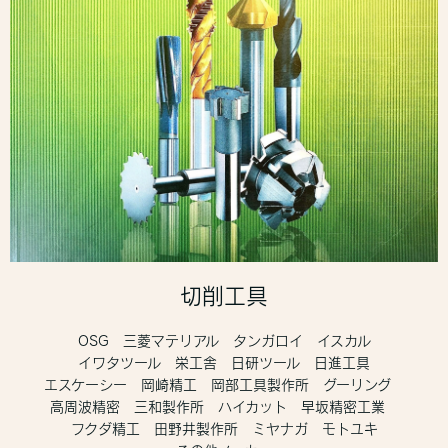
切削工具
OSG 三菱マテリアル タンガロイ イスカル
イワタツール 栄工舎 日研ツール 日進工具
エスケーシー 岡崎精工 岡部工具製作所 グーリング
高周波精密 三和製作所 ハイカット 早坂精密工業
フクダ精工 田野井製作所 ミヤナガ モトユキ